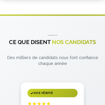
CE QUE DISENT
NOS CANDIDATS
Des milliers de candidats nous font confiance
chaque année
"
"
AVIS VÉRIFIÉ
AV
★
★
★
★
★
★
★