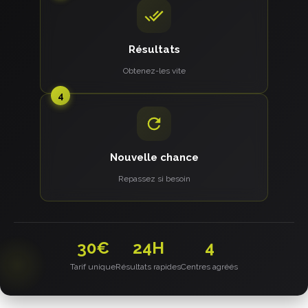
Résultats
Obtenez-les vite
4
Nouvelle chance
Repassez si besoin
30€
24H
4
Tarif unique
Résultats rapides
Centres agréés